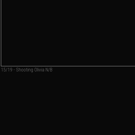
15/19 - Shooting Olivia N/B
Ajouter un commentaire
Email
Nom